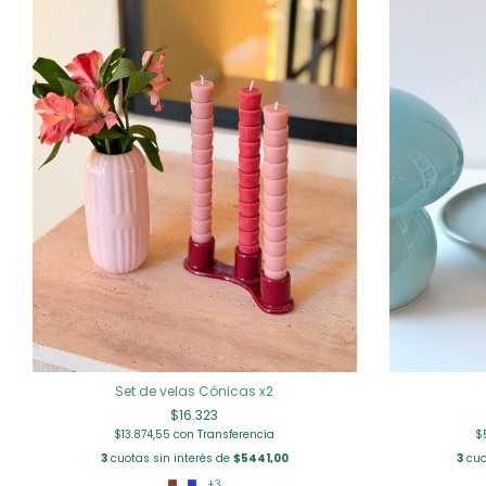
Set de velas Cónicas x2
$16.323
$13.874,55
con
Transferencia
$
3
cuotas sin interés de
$5441,00
3
cuo
+3