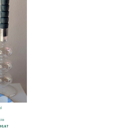
l
cia
80,67