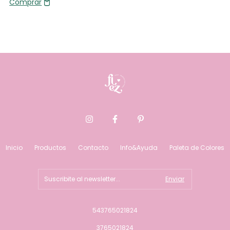
Inicio
Productos
Contacto
Info&Ayuda
Paleta de Colores
543765021824
3765021824