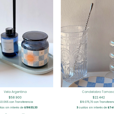
Vela Argentina
Candelabro Tornaso
$58.900
$22.442
50.065
con
Transferencia
$19.075,70
con
Transferen
tas sin interés de
$19633,33
3
cuotas sin interés de
$74