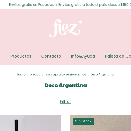
Envíos gratis en Posadas ⟡ Envíos gratis a todo el país desde $150.000 ⟡ 
o
Productos
Contacto
Info&Ayuda
Paleta de Co
Inicio
.
breadcrumbs.capsula-sean-eternos
.
Deco Argentina
Deco Argentina
Filtrar
Sin stock