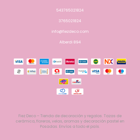
543765021824
3765021824
info@fiezdeco.com
Alberdi 894
Fiez Deco – Tienda de decoración y regalos. Tazas de
cerámica, floreros, velas, aromas y decoración pastel en
Posadas. Envíos a todo el país.