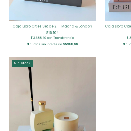
Caja Libro Cities Set de 2 — Madrid & London
Caja Libro Cit
$16.104
$13.688,40
con
Transferencia
$1
3
cuotas sin interés de
$5368,00
3
cuo
Sin stock