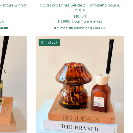
e Nature & Pinot
Caja Libro Drinks Set de 2 — Amaretto Sour &
Mojito
$16.104
cia
$13.688,40
con
Transferencia
68,00
3
cuotas sin interés de
$5368,00
Sin stock