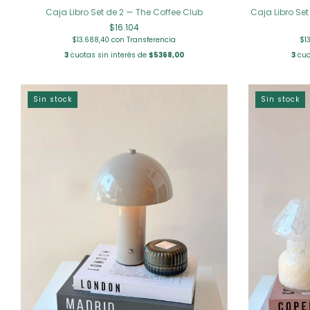
Caja Libro Set de 2 — The Coffee Club
Caja Libro S
$16.104
$13.688,40
con
Transferencia
$1
3
cuotas sin interés de
$5368,00
3
cuo
Sin stock
Sin stock