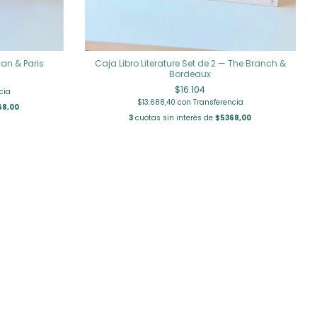
lan & Paris
Caja Libro Literature Set de 2 — The Branch &
Bordeaux
$16.104
cia
$13.688,40
con
Transferencia
68,00
3
cuotas sin interés de
$5368,00