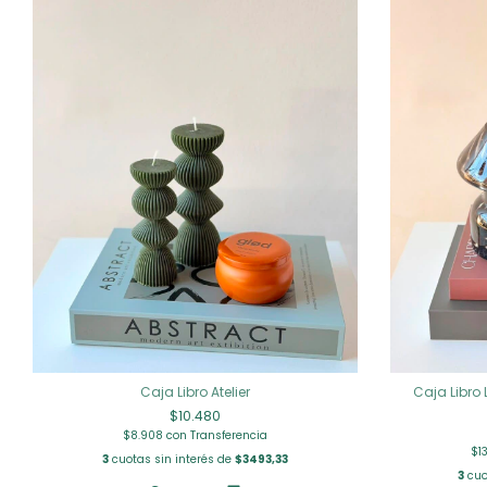
Caja Libro Atelier
Caja Libro 
$10.480
$8.908
con
Transferencia
$1
3
cuotas sin interés de
$3493,33
3
cuo