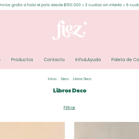
l país desde $150.000 ⟡ 3 cuotas sin interés ⟡ 6 cuotas sin interés desde
o
Productos
Contacto
Info&Ayuda
Paleta de Co
Inicio
.
Deco
.
Libros Deco
Libros Deco
Filtrar