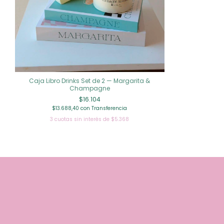
Caja Libro Drinks Set de 2 — Margarita &
Champagne
$16.104
$13.688,40
con
Transferencia
3
cuotas sin interés de
$5.368