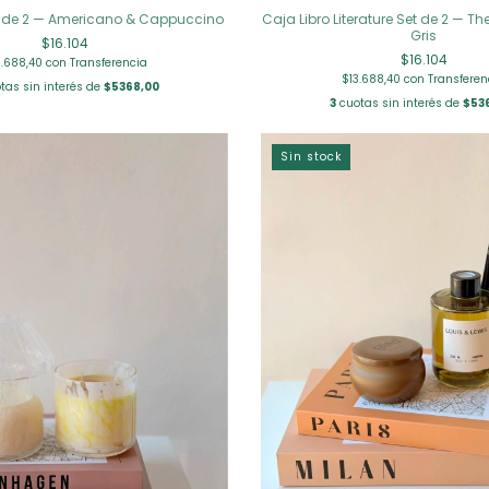
et de 2 — Americano & Cappuccino
Caja Libro Literature Set de 2 — Th
Gris
$16.104
$16.104
3.688,40
con
Transferencia
$13.688,40
con
Transferen
tas sin interés de
$5368,00
3
cuotas sin interés de
$53
Sin stock