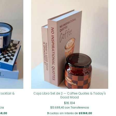
Cocktail &
Caja Libro Set de 2 — Coffee Quotes & Today's
Good Mood
$16.104
cia
$13.688,40
con
Transferencia
68,00
3
cuotas sin interés de
$5368,00