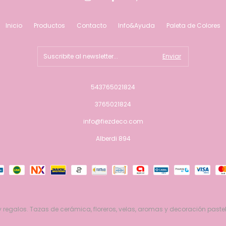
Inicio
Productos
Contacto
Info&Ayuda
Paleta de Colores
543765021824
3765021824
info@fiezdeco.com
Alberdi 894
 regalos. Tazas de cerámica, floreros, velas, aromas y decoración pastel