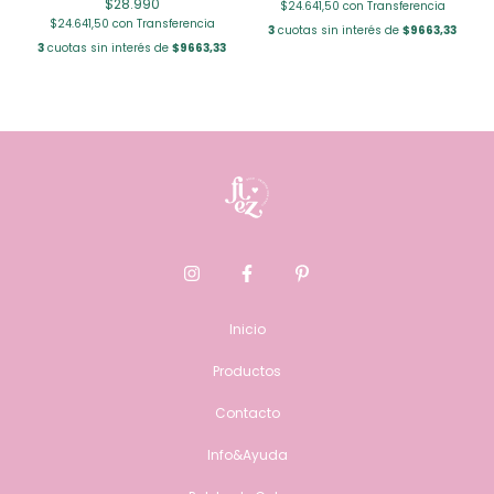
$28.990
$24.641,50
con
Transferencia
$24.641,50
con
Transferencia
3
cuotas sin interés de
$9663,33
3
cuotas sin interés de
$9663,33
Inicio
Productos
Contacto
Info&Ayuda