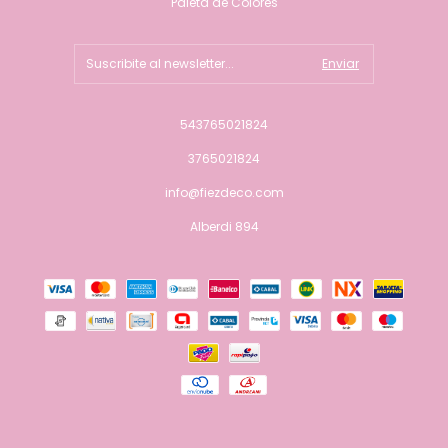
Paleta de Colores
543765021824
3765021824
info@fiezdeco.com
Alberdi 894