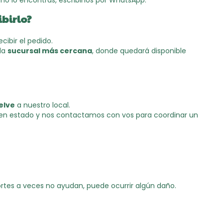
o lo encontrás, escribinos por WhatsApp.
ibirlo?
cibir el pedido.
 la
sucursal más cercana
, donde quedará disponible
elve
a nuestro local.
uen estado y nos contactamos con vos para coordinar un
ortes a veces no ayudan, puede ocurrir algún daño.