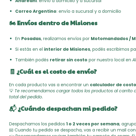
Andreani
: envío a domicilio y a sucursal
Correo Argentino
: envío a sucursal y a domicilio
🏍️
Envíos dentro de Misiones
En
Posadas
, realizamos envíos por
Motomandados / M
Si estás en el
interior de Misiones
, podés escribirnos p
También podés
retirar sin costo
por nuestro local en
A
🧾
¿Cuál es el costo de envío?
En cada producto vas a encontrar un
calculador de cost
💡
Te recomendamos cargar todos los productos al carrito an
total del pedido.
📬
¿Cuándo despachan mi pedido?
Despachamos los pedidos
1 o 2 veces por semana
, agrup
📧 Cuando tu pedido se despacha, vas a recibir un mail co