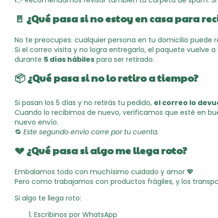
👉 Recomendamos revisar también tu carpeta de spam. Si n
🚪
¿Qué pasa si no estoy en casa para rec
No te preocupes: cualquier persona en tu domicilio puede re
Si el correo visita y no logra entregarlo, el paquete vuelve a
durante
5 días hábiles
para ser retirado.
📦
¿Qué pasa si no lo retiro a tiempo?
Si pasan los 5 días y no retirás tu pedido,
el correo lo devu
Cuando lo recibimos de nuevo, verificamos que esté en b
nuevo envío.
🔁
Este segundo envío corre por tu cuenta.
💔
¿Qué pasa si algo me llega roto?
Embalamos todo con muchísimo cuidado y amor 💖
Pero como trabajamos con productos frágiles, y los transp
Si algo te llega roto:
Escribinos por WhatsApp