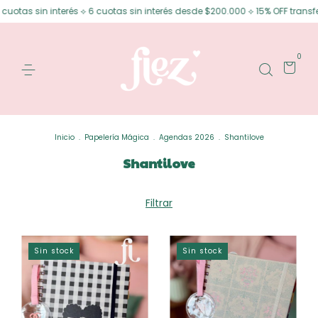
otas sin interés ⟡ 6 cuotas sin interés desde $200.000 ⟡ 15% OFF transfer
0
Inicio
.
Papelería Mágica
.
Agendas 2026
.
Shantilove
Shantilove
Filtrar
Sin stock
Sin stock