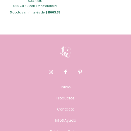
$34.990
$29.741,50
con
Transferencia
3
cuotas sin interés de
$11663,33
Inicio
Productos
Contacto
Info&Ayuda