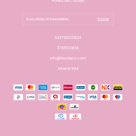
Paleta de Colores
543765021824
3765021824
info@fiezdeco.com
Alberdi 894