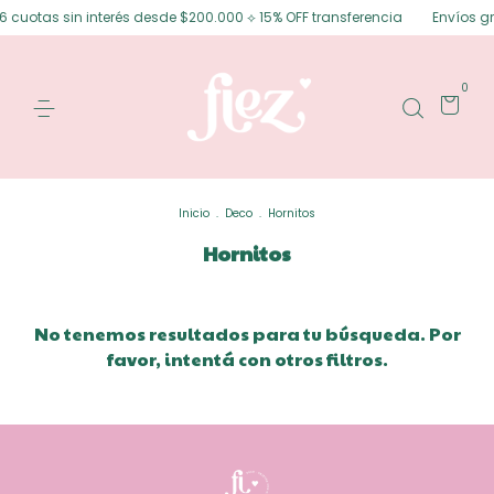
6 cuotas sin interés desde $200.000 ⟡ 15% OFF transferencia
Envíos gra
0
Inicio
.
Deco
.
Hornitos
Hornitos
No tenemos resultados para tu búsqueda. Por
favor, intentá con otros filtros.