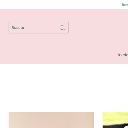
Envíos gra
Inici