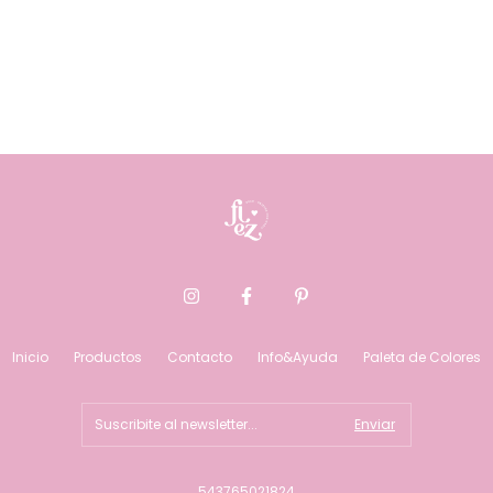
Inicio
Productos
Contacto
Info&Ayuda
Paleta de Colores
543765021824