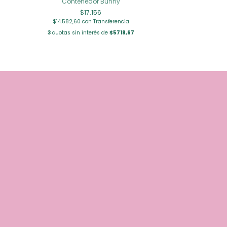
Contenedor Bunny
$17.156
$14.582,60
con
Transferencia
3
cuotas sin interés de
$5718,67