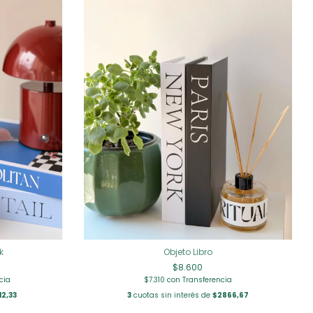
Objeto Libro
k
$8.600
$7.310
con
Transferencia
cia
3
cuotas sin interés de
$2866,67
12,33