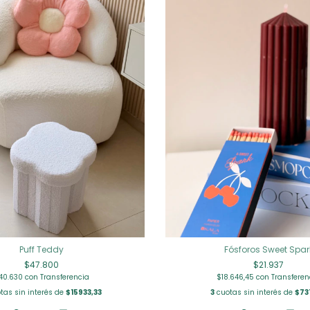
Puff Teddy
Fósforos Sweet Spar
$47.800
$21.937
40.630
con
Transferencia
$18.646,45
con
Transferen
tas sin interés de
$15933,33
3
cuotas sin interés de
$73