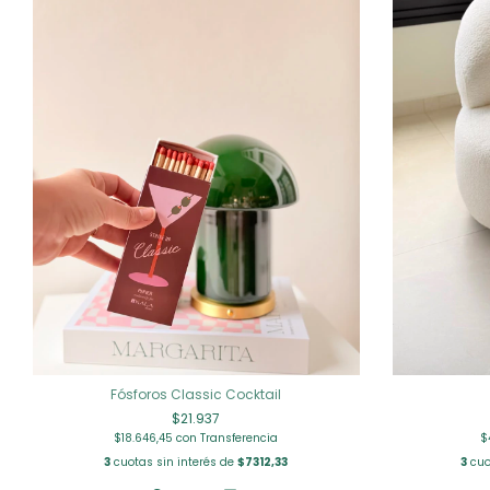
Fósforos Classic Cocktail
$21.937
$18.646,45
con
Transferencia
$
3
cuotas sin interés de
$7312,33
3
cuo