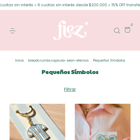
nterés ⟡ 6 cuotas sin interés desde $200.000 ⟡ 15% OFF transferencia
E
0
Inicio
.
breadcrumbs.capsula-sean-eternos
.
Pequeños Símbolos
Pequeños Símbolos
Filtrar