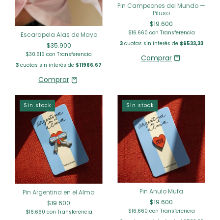
Pin Campeones del Mundo —
Piluso
$19.600
$16.660
con
Transferencia
Escarapela Alas de Mayo
3
cuotas sin interés de
$6533,33
$35.900
$30.515
con
Transferencia
3
cuotas sin interés de
$11966,67
Sin stock
Sin stock
Pin Anulo Mufa
Pin Argentina en el Alma
$19.600
$19.600
$16.660
con
Transferencia
$16.660
con
Transferencia