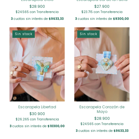
$28.900
$27.900
$24.565
con
Transferencia
$23.715
con
Transferencia
3
cuotas sin interés de
$9633,33
3
cuotas sin interés de
$9300,00
Sin stock
Sin stock
Escarapela Libertad
Escarapela Corazón de
Mayo
$30.900
$28.900
$26.265
con
Transferencia
$24.565
con
Transferencia
3
cuotas sin interés de
$10300,00
3
cuotas sin interés de
$9633,33