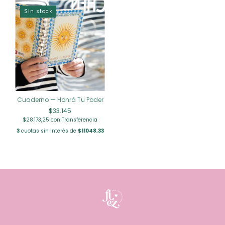
Sin stock
Cuaderno — Honrá Tu Poder
$33.145
$28.173,25
con
Transferencia
3
cuotas sin interés de
$11048,33