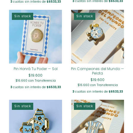
3
cuotas sin interés de
$6533,33
3
cuotas sin interés de
$6533,33
Sin stock
Sin stock
Pin Honrá Tu Poder — Sol
Pin Campeones del Mundo —
Pelota
$19.600
$19.600
$16.660
con
Transferencia
$16.660
con
Transferencia
3
cuotas sin interés de
$6533,33
3
cuotas sin interés de
$6533,33
Sin stock
Sin stock