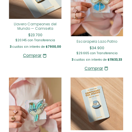
Llavero Campeones del
Mundo — Camiseta
$23.700
$20.145
con
Transferencia
Escarapela Lazo Patrio
3
cuotas sin interés de
$7900,00
$34.900
$29.665
con
Transferencia
3
cuotas sin interés de
$11633,33