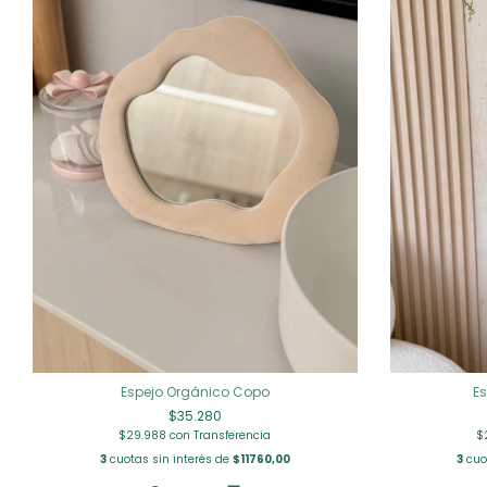
Espejo Orgánico Copo
E
$35.280
$29.988
con
Transferencia
$
3
cuotas sin interés de
$11760,00
3
cuo