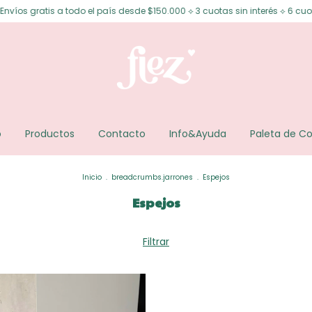
os gratis a todo el país desde $150.000 ⟡ 3 cuotas sin interés ⟡ 6 cuotas 
o
Productos
Contacto
Info&Ayuda
Paleta de Co
Inicio
.
breadcrumbs.jarrones
.
Espejos
Espejos
Filtrar