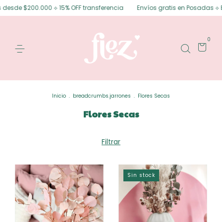
s desde $200.000 ⟡ 15% OFF transferencia
Envíos gratis en Posadas ⟡ Env
0
Inicio
.
breadcrumbs.jarrones
.
Flores Secas
Flores Secas
Filtrar
Sin stock