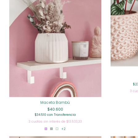
$2
3
cuo
Maceta Bambú
$40.600
$34.510
con
Transferencia
3
cuotas sin interés de
$13.533,33
+2