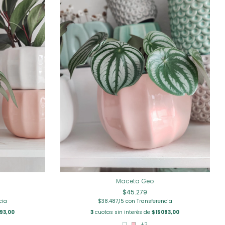
Maceta Geo
$45.279
cia
$38.487,15
con
Transferencia
93,00
3
cuotas sin interés de
$15093,00
+2