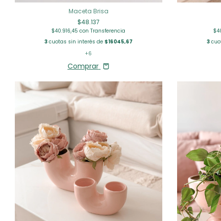
Maceta Brisa
$48.137
$40.916,45
con
Transferencia
$4
3
cuotas sin interés de
$16045,67
3
cuot
+6
Comprar