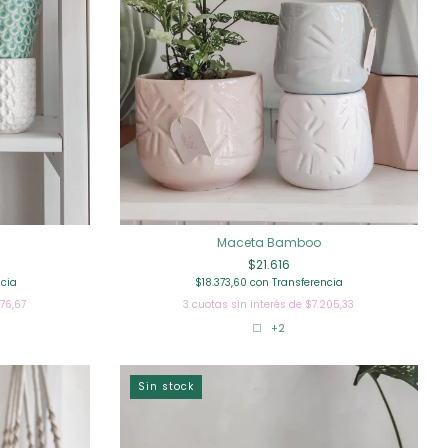
Maceta Bamboo
$21.616
$18.373,60
con
Transferencia
ncia
3
cuotas sin interés de
$7.205,33
76,67
+2
Sin stock