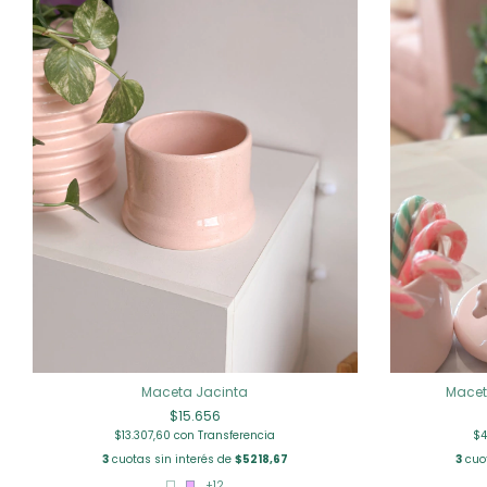
Maceta Jacinta
Macet
$15.656
$13.307,60
con
Transferencia
$4
3
cuotas sin interés de
$5218,67
3
cuot
+12