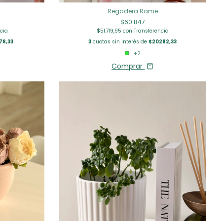
Regadera Rame
$60.847
cia
$51.719,95
con
Transferencia
78,33
3
cuotas sin interés de
$20282,33
+2
Comprar