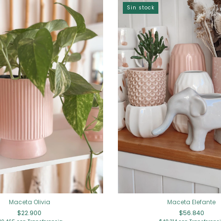
Sin stock
Maceta Elefante
Maceta Olivia
$56.840
$22.900