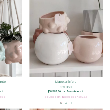
ante
Maceta Esfera
$21.868
ncia
$18.587,80
con
Transferencia
.856
3
cuotas sin interés de
$7.289,33
+1