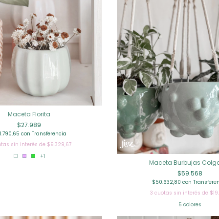
Maceta Florita
$27.989
3.790,65
con
Transferencia
tas sin interés de
$9.329,67
+1
Maceta Burbujas Colg
$59.568
$50.632,80
con
Transfere
3
cuotas sin interés de
$19
5 colores