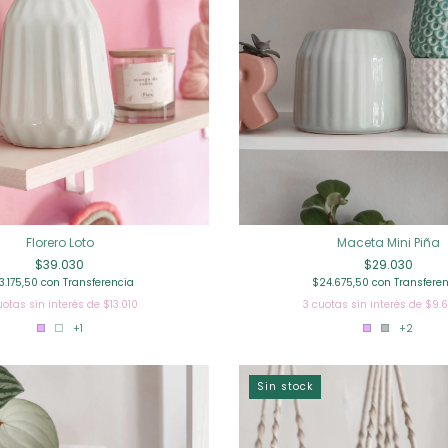
Florero Loto
Maceta Mini Piña
$39.030
$29.030
3.175,50
con
Transferencia
$24.675,50
con
Transfere
uotas sin interés de
$13.010
3
cuotas sin interés de
$9.6
+1
+2
Sin stock