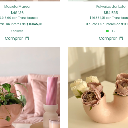
Maceta Marea
Pulverizador Loto
$48.136
$54.535
0.915,60
con
Transferencia
$46.354,75
con
Transferen
as sin interés de
$16045,33
3
cuotas sin interés de
$181
7 colores
+2
Comprar
Comprar