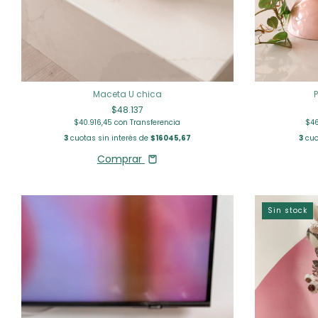
Maceta U chica
$48.137
$40.916,45
con
Transferencia
$4
3
cuotas sin interés de
$16045,67
3
cuo
Comprar
Sin stock