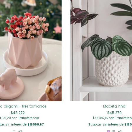
Maceta Piña
a Origami - tres tamaños
$45.279
$48.272
$38.487,15
con
Transferen
1.031,20
con
Transferencia
3
cuotas sin interés de
$150
as sin interés de
$16090,67
+3
+3