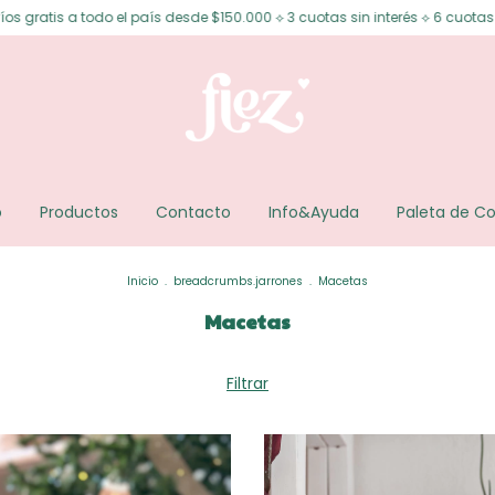
e $150.000 ⟡ 3 cuotas sin interés ⟡ 6 cuotas sin interés desde $200.000 ⟡
o
Productos
Contacto
Info&Ayuda
Paleta de Co
Inicio
.
breadcrumbs.jarrones
.
Macetas
Macetas
Filtrar