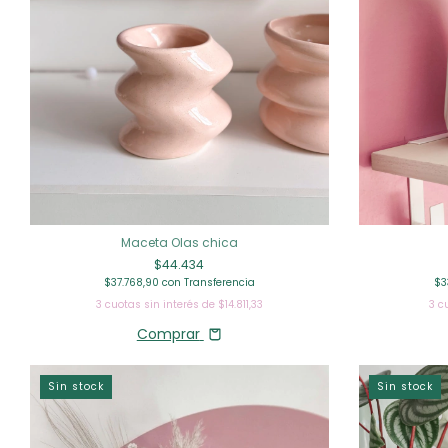
Maceta Olas chica
$44.434
$3
$37.768,90
con
Transferencia
3
c
3
cuotas sin interés de
$14.811,33
Comprar
Sin stock
Sin stock