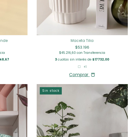
rande
Maceta Tilia
$53.196
cia
$45.216,60
con
Transferencia
48,67
3
cuotas sin interés de
$17732,00
+1
Comprar
Sin stock