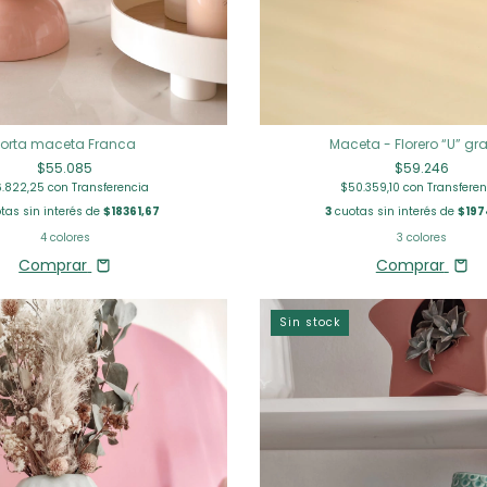
Porta maceta Franca
Maceta - Florero “U” g
$55.085
$59.246
6.822,25
con
Transferencia
$50.359,10
con
Transferen
tas sin interés de
$18361,67
3
cuotas sin interés de
$197
4 colores
3 colores
Comprar
Comprar
Sin stock